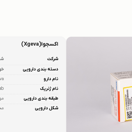
اکسجوا(Xgeva)
شرکت
شرک
دسته بندی دارویی
خو
نام دارو
va
نام ژنریک
ab
طبقه بندی دارویی​
مه
شکل دارویی
محلو