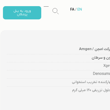
FA
/
EN
ورود به پنل
پزشکان
ت امجن / Amgen
ن و سرطان
Xge
Denosum
ارکننده تخریب استخوانی
ل تزریقی 120 میلی گرم