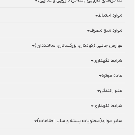
تداخل‌های دارویی (تداخل دارویی و غذایی)
موارد احتیاط
موارد منع مصرف
عوارض جانبی (کودکان، بزرگسالان، سالمندان)
شرایط نگهداری
ماده موثره
منع رانندگی
شرایط نگهداری
سایر موارد(محتویات بسته و سایر اطلاعات)