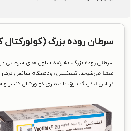
سرطان روده بزرگ (کولورکتال ک
مبتلا می‌شوند. تشخیص زودهنگام شانس درمان کا
در این لندینگ پیج، با بیماری کولورکتال کنسر و