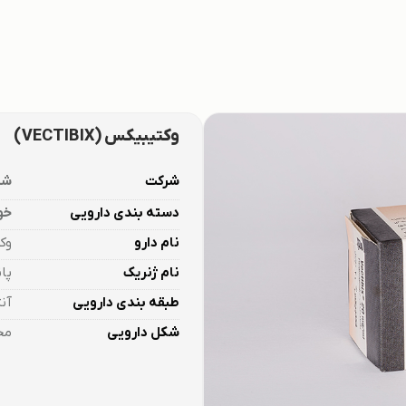
وکتیبیکس (VECTIBIX)
شرکت
شرک
دسته بندی دارویی
خو
نام دارو
وک
نام ژنریک
پانی
طبقه بندی دارویی​
آنت
شکل دارویی
مح