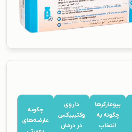
بیومارکرها
داروی
چگونه
چگونه به
وکتیبیکس
عارضه‌های
انتخاب
در درمان
پوستی