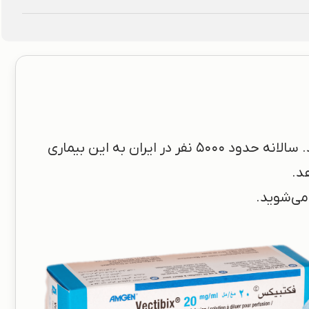
سرطان روده بزرگ، به رشد سلول های سرطانی در کولون یا رکتوم (بخش انتهایی روده بزرگ) گفته می‌شود. سالانه حدود 5000 نفر در ایران به این بیماری
د.
می‌شوید.