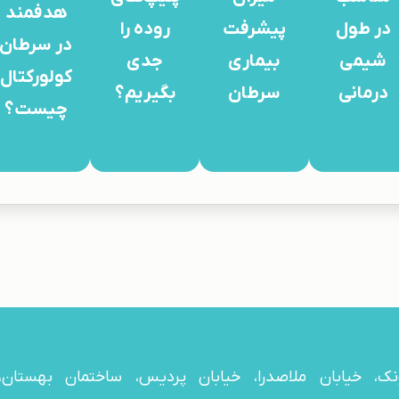
هدفمند
در طول
پیشرفت
روده را
در سرطان
شیمی
بیماری
جدی
کولورکتال
درمانی
سرطان
بگیریم؟
چیست؟