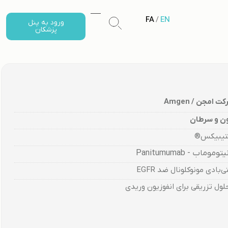
FA
/
EN
ورود به پنل
پزشکان
ت امجن / Amgen
ن و سرطان
تیبیکس®
توموماب - Panitumumab
ی‌بادی مونوکلونال ضد EGFR
لول تزریقی برای انفوزیون وریدی