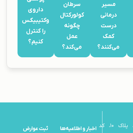
مسیر
سرطان
داروی
درمانی
کولورکتال
وکتیبیکس
درست
چگونه
را کنترل
کمک
عمل
کنیم؟
می‌کنند؟
می‌کند؟
آدرس : میدان ونک، خیابان ملاصدرا، خیابان پردیس، ساختمان بهستان، پلاک 10، کد
اخبار و اطلاعیه‌ها
ثبت عوارض