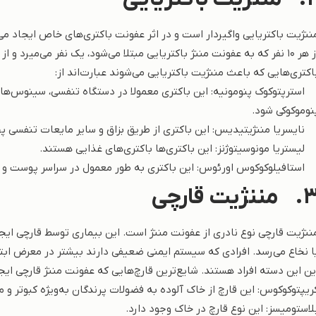
ننژیت باکتریایی واگیردار است و در اثر عفونت باکتری‌های خاص ایجاد 
از هر ۱۰ نفر که به عفونت مننژ باکتریایی مبتلا می‌شود، یک نفر می‌میرد
اکتری‌هایی که باعث مننژیت باکتریایی می‌شوند عبارت‌اند از:
 استرپتوکوک پنومونیه: این باکتری معمولا در دستگاه تنفسی، سینوس‌ها 
نوموکوکی شود.
 نایسریا مننژیتیدیس: این باکتری از طریق بزاق و سایر مایعات تنفسی پ
 لیستریا مونوسیتوژنز: این باکتری‌ها باکتری‌های غذایی هستند.
 استافیلوکوکوس اورئوس: این باکتری به طور معمول در سراسر پوست و در 
3
مننژیت قارچی
ننژیت قارچی نوع نادری از عفونت مننژ است. این بیماری توسط قارچی ایج
ا نخاع می‌رسد. افرادی که سیستم ایمنی ضعیفی دارند بیشتر در معرض ابتلا 
ین این دسته افراد هستند. شایع‌ترین قارچ‌هایی که عفونت مننژ قارچی ایجاد
ریپتوکوکوس: این قارچ از خاک آلوده به فضولات پرندگان به‌ویژه کبوتر و 
لاستومیسز: این نوع قارچ در خاک وجود دارد.