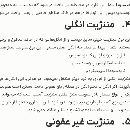
یستوپلاسما: این قارچ در محیط‌هایی یافت می‌شود که به‌شدت به مدفوع 
وسیدیودیس: این نوع قارچ هم در خاک مناطق خاصی از زمین یافت می‌شو
4
مننژیت انگلی
ین نوع مننژیت خیلی شایع نیست و از انگل‌هایی که در خاک، مدفوع و برخی 
ستند انتقال پیدا می‌کند. سه انگل اصلی مسئول این نوع عفونت مننژ هستن
 آنژیواسترونژیلوس کانتوننسیس
 بایلیساسکاریس پروسیونیس
 ناتوستوما اسپینیگروم
ننژیت انگلی از فردی به فرد دیگر منتقل نمی‌شود. در عوض، این انگل‌ها می‌
گیرند. اگر انگل یا تخم انگل در هنگام بلع عفونی باشد، ممکن است عفونت
کی از انواع بسیار نادر عفونت مننژ انگلی، مننژیت آمیب است که می‌تواند ز
ندین نوع آمیب از طریق بینی وارد بدن شود. این بیماری معمولا از طریق شن
برد و در نهایت باعث توهم، تشنج و سایر علائم جدی شود.
5
مننژیت غیر عفونی