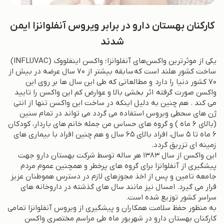
کارکنان بهستان دارو در برابر ویروس آنفلوانزا ایمن
شدند
یکی از موثرترین واکسن‌های آنفلوانزا؛ واکسن اینفلووک (INFLUVAC)
ساخت کشور هلند است که سابقه بیشتر از 70 سال عرضه در بیش از
70 کشور دنیا را دارد و مطالعاتی که طی این سال ها بر روی این
واکسن صورت گرفته اثر بخشی بالا و عوارض کم این واکسن را تایید
می کند . هم چنین به دلیل اینکه در ساخت این واکسن تنها از انتی
ژن های سحطی ویروس استفاده می گردد می تواند در تمام سنین
(بالای 6 ماه ) و گروه های حساس من جمله خانم های باردار، کودکان
6 ماه تا 5 سال، افراد بالای 65 سال و هم چنین افراد با بیماری های
زمینه ای تزریق گردد.
این واکسن از سال 1383 هر ساله توسط شرکت بهستان دارو جهت
پیشگیری از آنفلوانزا برای گروه های پرخطر و همچنین عموم مردم
جامعه تامین و پس از اخذ مجوزهای لازم در دسترس هموطنان عزیز
قرار می گیرد. امسال نیز مانند سال های گذشته در داروخانه های
سراسر کشور توزیع شده است.
به منظور حفظ سلامت همکاران و پیشگیری از ویروس آنفلوانزا تمامی
کارکنان بهستان دارو در شهریور ماه طی مراسم مختصری واکسن