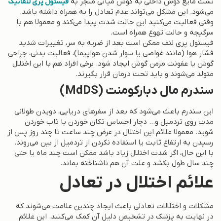
نشت مایع گوش داخلی به گوش میانی منجر به
فیستول پری لنفاتیک
می‌شود. این مشکل می‌تواند عدم تعادل را به همراه داشته باشد.
وقتی فعالیت می‌کنید این حالت شدت پیدا می‌کند و معمولا هم با
سرگیجه و حالت تهوع همراه است.
فیستول پری لنف ممکن است بعد از ضربه به سر، تغییرات شدید
فشار هوا (مانند غواصی یا سوار شدن هواپیما)، فعالیت بدنی، جراحی
گوش یا عفونت مزمن گوش ایجاد شود. برخی افراد هم با این اختلال
متولد می‌شوند و باید تحت درمان قرار بگیرند.
سندرم مال دبارکومنت (MdDS)
این سندرم باعث می‌شود که بعد از سفرهای دریایی، دویدن طولانی
مدت روی تردمیل و… دچار احساس تکان خوردن یا تاب خوردن
شوید. معمولا علائم این اختلال در عرض چند ساعت تا چند روز پس از
رسیدن به ارتفاع ثابت یا استفاده نکردن از تردمیل از بین می‌روند.
با این حال، اگر شدت اختلال زیاد باشد ممکن است چند ماه یا حتی
چند سال طول بکشد و علت آن هم ناشناخته بماند.
علائم اختلال در تعادل
مشکلات و اختلالات تعادلی باعث ایجاد چندین علامت می‌شوند که
در نهایت به پزشک در تشخیص دلیل آن کمک می‌کنند. این علائم