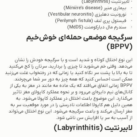
· لابیرنتیت (Labyrinthitis)
· بیماری منیر (Ménière’s disease)
· نورونیت دهلیزی (Vestibular neuronitis)
· فیستول پری لنف (Perilymph fistula)
· سندرم مال دبارکومنت (MdDS)
سرگیجه موضعی حمله‌ای خوش‌خیم
(BPPV)
این نوع اختلال کوتاه و شدید است و با سرگیجه خودش را نشان
می‌دهد. وقتی خم می‌شوید تا چیزی را بردارید، سرتان را کج می‌کنید
تا به بالا یا پشت سر نگاه کنید یا زمانی که در رختخواب غلت می‌زنید
ممکن است احساس کنید که همه چیز به دور سر شما می‌چرخند.
BPPV زمانی اتفاق می‌افتد که یک ماده مه مانند در مغز به یکی از
کانال‌های نیم دایره‌ای می‌رود و بر نحوه عملکرد کاپولای مغز تاثیر
می‌گذارد. این موضوع باعث اختلال در عملکرد کاپولا می‌شود. به
همین دلیل هم کاپولا اطلاعات نادرستی را در مورد موقعیت سر به
مغز ارسال می‌کند و باعث سرگیجه می‌شود. این نوع اختلال می‌تواند
از آسیب به سر یا افزایش سن ناشی شود.
لابیرنتیت (Labyrinthitis)