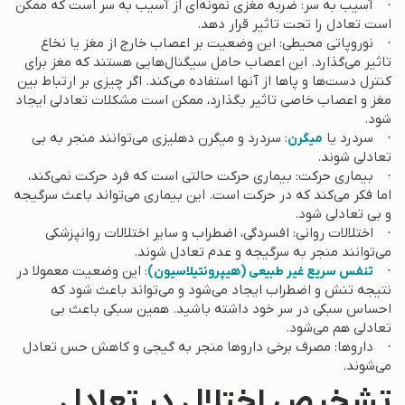
· آسیب به سر: ضربه مغزی نمونه‌ای از آسیب به سر است که ممکن
است تعادل را تحت تاثیر قرار دهد.
· نوروپاتی محیطی: این وضعیت بر اعصاب خارج از مغز یا نخاع
تاثیر می‌گذارد. این اعصاب حامل سیگنال‌هایی هستند که مغز برای
کنترل دست‌ها و پاها از آنها استفاده می‌کند. اگر چیزی بر ارتباط بین
مغز و اعصاب خاصی تاثیر بگذارد، ممکن است مشکلات تعادلی ایجاد
شود.
· سردرد یا
: سردرد و میگرن دهلیزی می‌توانند منجر به بی
میگرن
تعادلی شوند.
· بیماری حرکت: بیماری حرکت حالتی است که فرد حرکت نمی‌کند،
اما فکر می‌کند که در حرکت است. این بیماری می‌تواند باعث سرگیجه
و بی تعادلی شود.
· اختلالات روانی: افسردگی، اضطراب و سایر اختلالات روانپزشکی
می‌توانند منجر به سرگیجه و عدم تعادل شوند.
·
: این وضعیت معمولا در
تنفس سریع غیر طبیعی (هیپرونتیلاسیون)
نتیجه تنش و اضطراب ایجاد می‌شود و می‌تواند باعث شود که
احساس سبکی در سر خود داشته باشید. همین سبکی باعث بی
تعادلی هم می‌شود.
· داروها: مصرف برخی داروها منجر به گیجی و کاهش حس تعادل
می‌شوند.
تشخیص اختلال در تعادل