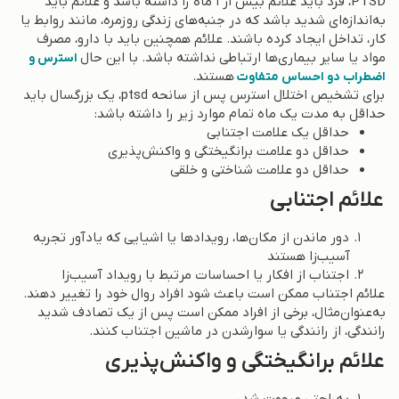
PTSD، فرد باید علائم بیش از ۱ ماه را داشته باشد و علائم باید
به‌اندازه‌ای شدید باشد که در جنبه‌های زندگی روزمره، مانند روابط یا
کار، تداخل ایجاد کرده باشند. علائم همچنین باید با دارو، مصرف
مواد یا سایر بیماری‌ها ارتباطی نداشته باشد. با این حال
استرس و
هستند.
اضطراب دو احساس متفاوت
برای تشخیص اختلال استرس پس از سانحه ptsd، یک بزرگسال باید
حداقل به مدت یک ماه تمام موارد زیر را داشته باشد:
حداقل یک علامت اجتنابی
حداقل دو علامت برانگیختگی و واکنش‌پذیری
حداقل دو علامت شناختی و خلقی
علائم اجتنابی
دور ماندن از مکان‌ها، رویدادها یا اشیایی که یادآور تجربه
آسیب‌زا هستند
اجتناب از افکار یا احساسات مرتبط با رویداد آسیب‌زا
علائم اجتناب ممکن است باعث شود افراد روال خود را تغییر دهند.
به‌عنوان‌مثال، برخی از افراد ممکن است پس از یک تصادف شدید
رانندگی، از رانندگی یا سوارشدن در ماشین اجتناب کنند.
علائم برانگیختگی و واکنش‌پذیری
به‌راحتی مبهوت شدن