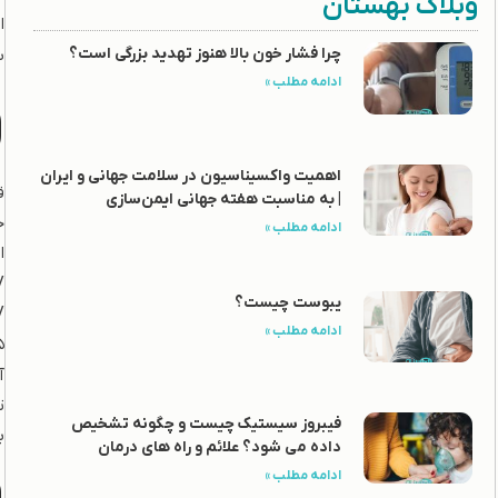
وبلاگ بهستان
ا
چرا فشار خون بالا هنوز تهدید بزرگی است؟
ب
ادامه مطلب »
و
اهمیت واکسیناسیون در سلامت جهانی و ایران
ق
| به مناسبت هفته جهانی ایمن‌سازی
ادامه مطلب »
ا
HPV انواع
یبوست چیست؟
HPV انوا
ادامه مطلب »
5 نوع دیگر HPV (انواع 31، 3
آ
ت
فیبروز سیستیک چیست و چگونه تشخیص
برای اف
داده می شود؟ علائم و راه های درمان
ادامه مطلب »