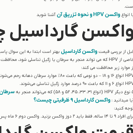
ست.
واکسن HPV و نحوه تزریق آن
ا انواع
آشنا شوید
اکسن گارداسیل 
واکسن گارداسیل
بل از بررسی قیمت
بهتر است ابتدا به این سوال پاسخ
ز موارد زیر محافظت می کند:
 16 و 18 – دو نوعی که باعث 80٪ موارد سرطان دهانه رحم می‌شوند.
ع 6 و 11 که باعث 90 درصد موارد زگیل تناسلی می‌شوند.
سرطان 
3، 45، 52 و 58) که می‌تواند منجر به
واکسن گارداسیل ۹ ظرفیتی چیست؟
یا میدانید :
وجه کنید:
راد 9 تا 14 ساله، فقط باید 2 دوز واکسن بزنید. واکسن دوم 6 ماه پس از واکسن اول تزریق می‌شود.