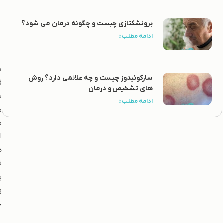
ق
ا
برونشکتازی چیست و چگونه درمان می شود؟
ادامه مطلب »
د
سارکوئیدوز چیست و چه علائمی دارد؟ روش
ق
های تشخیص و درمان
ب
ادامه مطلب »
م
م
ا
ه
ت
ی
و
ح